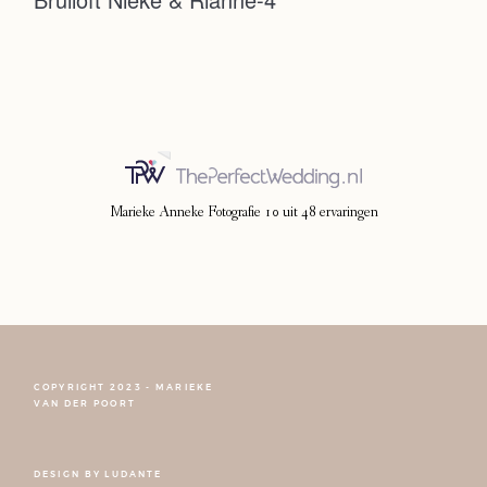
Photoshoot
Contact
Marieke Anneke Fotografie
10
uit
48
ervaringen
COPYRIGHT 2023 - MARIEKE
FOLLOW NARCISSE
VAN DER POORT
DESIGN BY
LUDANTE