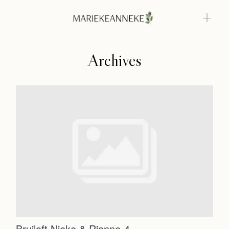
Archives
Home
Weddings
About
Home
Info
Weddings
Photoshoots
Contact
About
Info
Bruiloft Nieke & Rianne-4