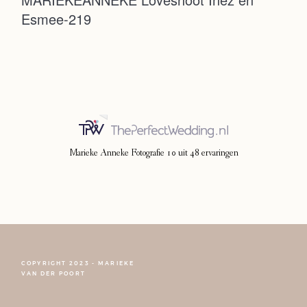
Esmee-219
Photoshoot
Contact
Marieke Anneke Fotografie
10
uit
48
ervaringen
COPYRIGHT 2023 - MARIEKE
FOLLOW NARCISSE
VAN DER POORT