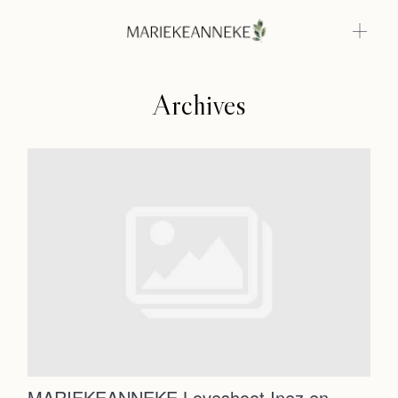
Archives
Home
Weddings
About
Home
Info
Photoshoots
Weddings
Contact
About
Info
MARIEKEANNEKE Loveshoot Inez en