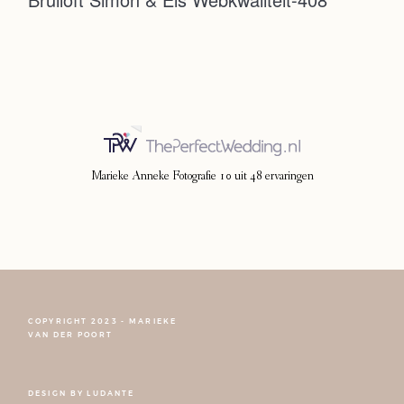
Photoshoot
Contact
Marieke Anneke Fotografie
10
uit
48
ervaringen
COPYRIGHT 2023 - MARIEKE
FOLLOW NARCISSE
VAN DER POORT
DESIGN BY
LUDANTE