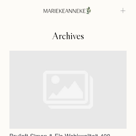
Archives
Home
Weddings
About
Home
Info
Weddings
Photoshoots
Contact
About
Info
Bruiloft Simon & Els Webkwaliteit-408