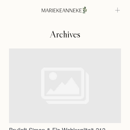
Archives
Home
Weddings
About
Home
Info
Weddings
Photoshoots
Contact
About
Info
Bruiloft Simon & Els Webkwaliteit-212