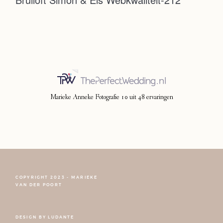
Photoshoot
Contact
Marieke Anneke Fotografie
10
uit
48
ervaringen
COPYRIGHT 2023 - MARIEKE
FOLLOW NARCISSE
VAN DER POORT
DESIGN BY
LUDANTE