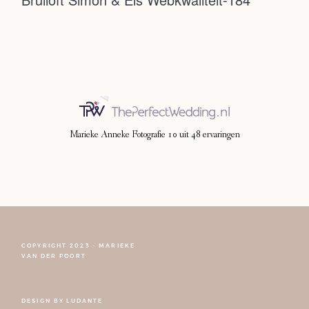
Photoshoot
Contact
Marieke Anneke Fotografie
10
uit
48
ervaringen
COPYRIGHT 2023 - MARIEKE
FOLLOW NARCISSE
VAN DER POORT
DESIGN BY
LUDANTE