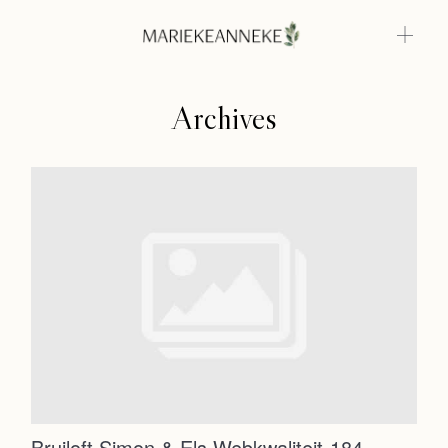
Archives
Home
Weddings
About
Home
Info
Weddings
Photoshoots
Contact
About
Info
Bruiloft Simon & Els Webkwaliteit-184